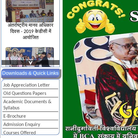
अंतर्राष्ट्रीय मानव अधिकार
दिवस - 2019 केडीसी में
आयोजित
Downloads & Quick Links
डी.एल.एड. छात्राध्यापको का
Job Appreciation Letter
शैक्षिण उन्मुखीकरण भृमण
Old Questions Papers
कार्यशाला-2019
Academic Documents &
Syllabus
E-Brochure
Admission Enquiry
Courses Offered
Vibrant colors on Gandhi