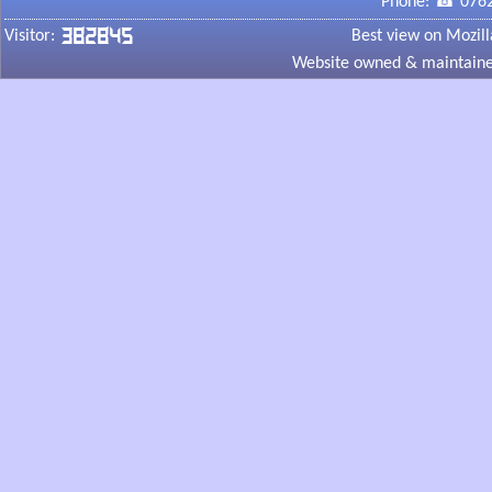
Phone: ☎ 0762
382845
Visitor:
Best view on Mozill
Website owned & maintained
अंतर्राष्ट्रीय मानव अधिकार
दिवस - 2019 केडीसी में
आयोजित
डी.एल.एड. छात्राध्यापको का
शैक्षिण उन्मुखीकरण भृमण
कार्यशाला-2019
Vibrant colors on Gandhi