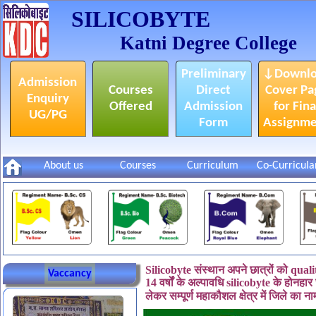
SILICOBYTE
Katni Degree College
Preliminary
↓Downlo
Admission
Courses
Direct
Cover Pa
Enquiry
Offered
Admission
for Fina
UG/PG
Form
Assignm
About us
Courses
Curriculum
Co-Curricula
केडीसी इंडस्ट्रियल टूर में
शाहनगर एक्सेलेंसी स्कूल के
Silicobyte संस्थान अपने छात्रों को quali
Vaccancy
छात्रों का आगमन
14 वर्षों के अल्पावधि silicobyte के होनहा
लेकर सम्पूर्ण महाकौशल क्षेत्र में जिले का 